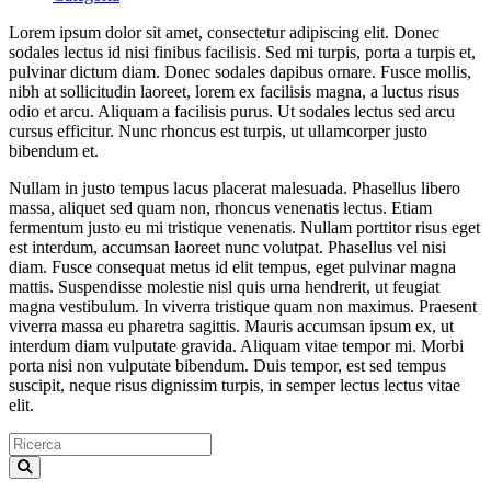
Lorem ipsum dolor sit amet, consectetur adipiscing elit. Donec
sodales lectus id nisi finibus facilisis. Sed mi turpis, porta a turpis et,
pulvinar dictum diam. Donec sodales dapibus ornare. Fusce mollis,
nibh at sollicitudin laoreet, lorem ex facilisis magna, a luctus risus
odio et arcu. Aliquam a facilisis purus. Ut sodales lectus sed arcu
cursus efficitur. Nunc rhoncus est turpis, ut ullamcorper justo
bibendum et.
Nullam in justo tempus lacus placerat malesuada. Phasellus libero
massa, aliquet sed quam non, rhoncus venenatis lectus. Etiam
fermentum justo eu mi tristique venenatis. Nullam porttitor risus eget
est interdum, accumsan laoreet nunc volutpat. Phasellus vel nisi
diam. Fusce consequat metus id elit tempus, eget pulvinar magna
mattis. Suspendisse molestie nisl quis urna hendrerit, ut feugiat
magna vestibulum. In viverra tristique quam non maximus. Praesent
viverra massa eu pharetra sagittis. Mauris accumsan ipsum ex, ut
interdum diam vulputate gravida. Aliquam vitae tempor mi. Morbi
porta nisi non vulputate bibendum. Duis tempor, est sed tempus
suscipit, neque risus dignissim turpis, in semper lectus lectus vitae
elit.