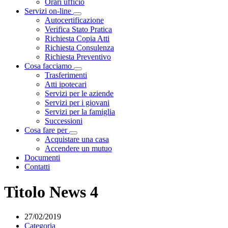
Orari ufficio
Servizi on-line
Visualizza menù di secondo livello
Autocertificazione
Verifica Stato Pratica
Richiesta Copia Atti
Richiesta Consulenza
Richiesta Preventivo
Cosa facciamo
Visualizza menù di secondo livello
Trasferimenti
Atti ipotecari
Servizi per le aziende
Servizi per i giovani
Servizi per la famiglia
Successioni
Cosa fare per
Visualizza menù di secondo livello
Acquistare una casa
Accendere un mutuo
Documenti
Contatti
Titolo News 4
27/02/2019
Categoria