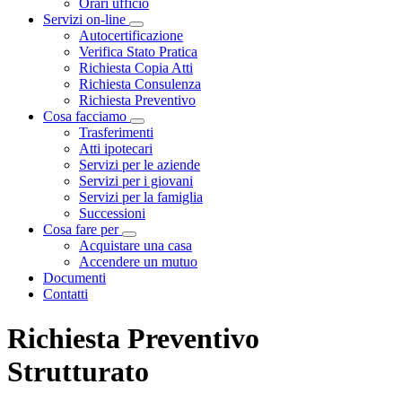
Orari ufficio
Servizi on-line
Visualizza menù di secondo livello
Autocertificazione
Verifica Stato Pratica
Richiesta Copia Atti
Richiesta Consulenza
Richiesta Preventivo
Cosa facciamo
Visualizza menù di secondo livello
Trasferimenti
Atti ipotecari
Servizi per le aziende
Servizi per i giovani
Servizi per la famiglia
Successioni
Cosa fare per
Visualizza menù di secondo livello
Acquistare una casa
Accendere un mutuo
Documenti
Contatti
Richiesta Preventivo
Strutturato